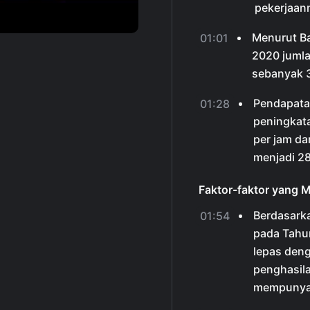
pekerjaan
Menurut Ba
01:01
2020 jumla
sebanyak 3
Pendapatan
01:28
peningkata
per jam da
menjadi 28
Faktor-faktor yang 
Berdasark
01:54
pada Tahu
lepas deng
penghasila
mempunyai 