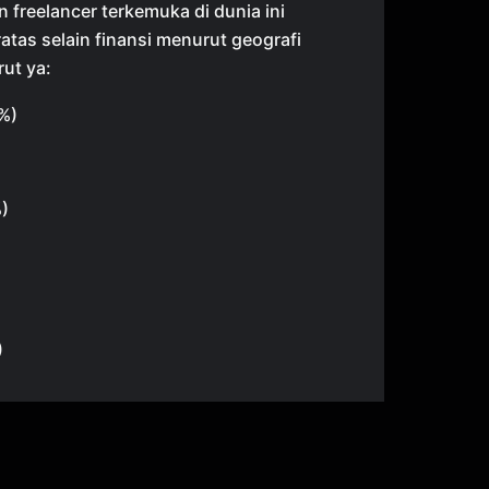
en freelancer terkemuka di dunia ini
atas selain finansi menurut geografi
ut ya:
%)
%)
)
 Indonesia
tuk bekerja sebagai freelancer sangat