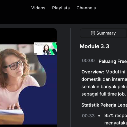
Videos
Playlists
Channels
Summary
Module 3.3
00:00
Peluang Free
Overview:
Modul ini
domestik dan intern
semakin banyak peke
sebagai full time job.
Statistik Pekerja Lep
95% respo
00:33
menyataka