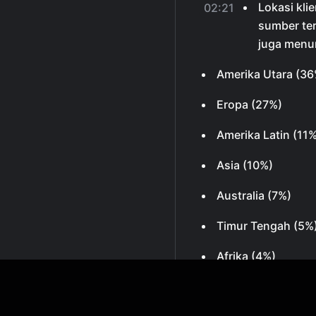
Lokasi kli
02:21
sumber ter
juga menur
Amerika Utara (36
Eropa (27%)
Amerika Latin (11
Asia (10%)
Australia (7%)
Timur Tengah (5%
Afrika (4%)
Peluang Freelance di
Peluang un