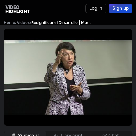
VIDEO
Log In
Sign up
HIGHLIGHT
Home
›
Videos
›
Resignificar el Desarrollo | María Cecilia Múnera | TEDxYouth@CCMLaEnsenanza
Summary
Transcript
Chat