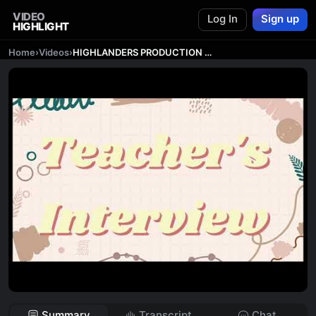
VIDEO
Log In
Sign up
HIGHLIGHT
Home
›
Videos
›
HIGHLANDERS PRODUCTION SM SAINS MUZAFFAR SYAH MELAKA - GYCC 2023
Summary
Transcript
Chat