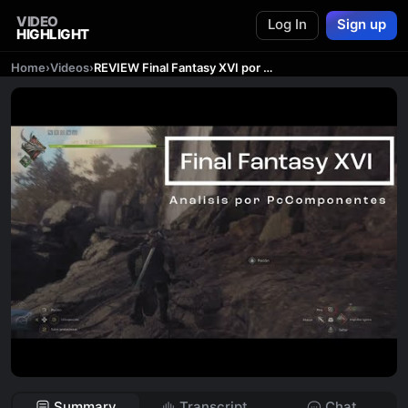
VIDEO
Log In
Sign up
HIGHLIGHT
Home
›
Videos
›
REVIEW Final Fantasy XVI por expertos en gaming | PcComponentes
Summary
Transcript
Chat