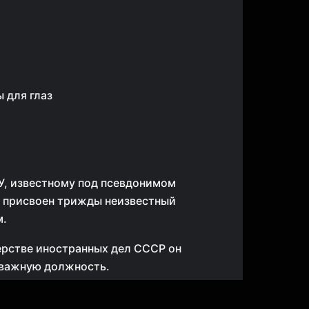
 для глаз
У, известному под псевдонимом
, присвоен трижды неизвестный
м.
рстве иностранных дел СССР он
 важную должность.
СС уполномоч