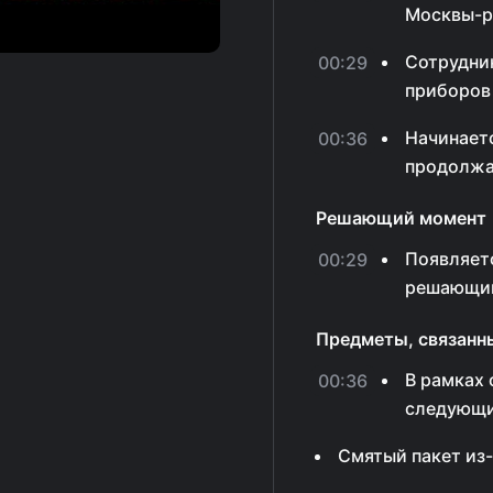
Москвы-р
Сотрудни
00:29
приборов 
Начинает
00:36
продолжае
Решающий момент
Появляет
00:29
решающий
Предметы, связанн
В рамках
00:36
следующи
Смятый пакет из