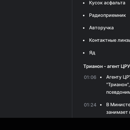
Кусок асфальта
Радиоприемник
Авторучка
Контактные линзы
Яд
Трианон - агент ЦРУ
Агенту ЦР
01:06
"Трианон"
псевдони
В Министе
01:24
занимает
02:13
Сериал "ТА