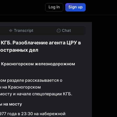
Log In
Sign up
Transcript
Chat
КГБ. Разоблачение агента ЦРУ в
ностранных дел
 Красногорском железнодорожном
том разделе рассказывается о
 на Красногорском
осту и начале спецоперации КГБ.
 на мосту
977 года в 23:30 на набережной