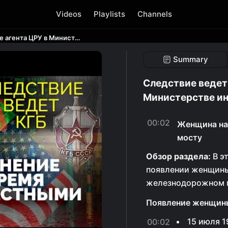
Videos
Playlists
Channels
Следствие ведет КГБ. Разоблачение агента ЦРУ в Министерстве иностранных дел
Summary
Следствие ведет 
Министерстве и
00:02
Женщина на
мосту
Обзор раздела:
В э
появлении женщины
железнодорожном м
Появление женщины
15 июля 1
00:02